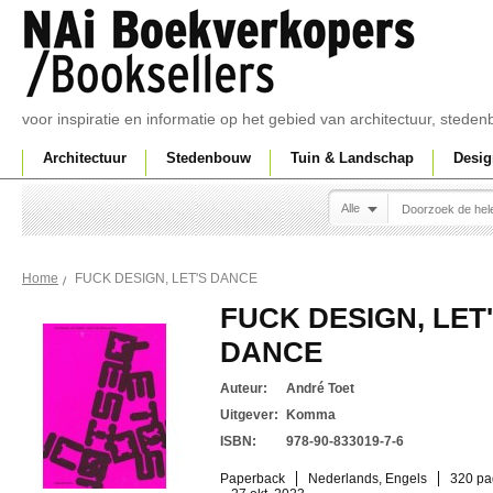
voor inspiratie en informatie op het gebied van architectuur, sted
Architectuur
Stedenbouw
Tuin & Landschap
Desig
Alle
FUCK DESIGN, LET'S DANCE
Home
FUCK DESIGN, LET
DANCE
Auteur:
André Toet
Uitgever:
Komma
ISBN:
978-90-833019-7-6
Paperback
Nederlands, Engels
320 pa