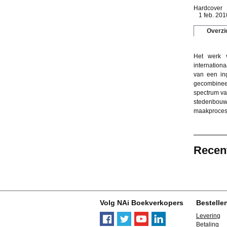
Hardcover
1 feb. 201
Overzi
Het werk 
internation
van een ing
gecombineer
spectrum van
stedenbouw
maakproces 
Recen
Volg NAi Boekverkopers
Bestelle
Levering
Betaling