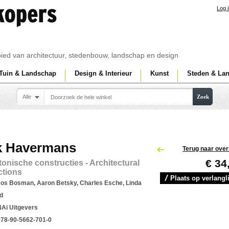
Log 
ebied van architectuur, stedenbouw, landschap en design
Tuin & Landschap
Design & Interieur
Kunst
Steden & La
Alle
Zoek
k Havermans
Terug naar over
€ 34
tonische constructies - Architectural
ctions
Plaats op verlangli
Jos Bosman, Aaron Betsky, Charles Esche, Linda
d
NAi Uitgevers
978-90-5662-701-0