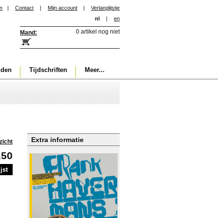
in
|
Contact
|
Mijn account
|
Verlanglijstje
nl
|
en
0 artikel nog niet
Mand:
nden
Tijdschriften
Meer...
Extra informatie
zicht
,50
jst