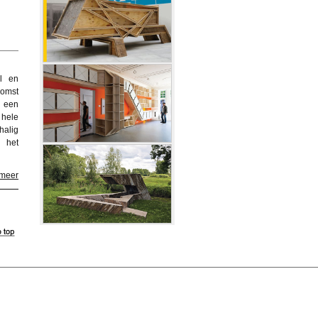
l en
komst
t een
 hele
halig
n het
 meer