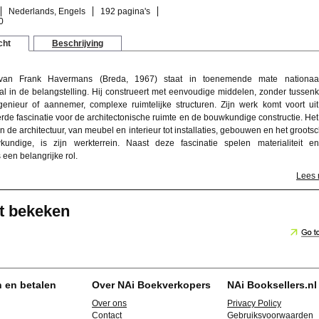
Nederlands, Engels
192 pagina's
0
cht
Beschrijving
van Frank Havermans (Breda, 1967) staat in toenemende mate nationaa
aal in de belangstelling. Hij construeert met eenvoudige middelen, zonder tussen
enieur of aannemer, complexe ruimtelijke structuren. Zijn werk komt voort ui
de fascinatie voor de architectonische ruimte en de bouwkundige constructie. Het
 de architectuur, van meubel en interieur tot installaties, gebouwen en het grootsc
kundige, is zijn werkterrein. Naast deze fascinatie spelen materialiteit e
een belangrijke rol.
Lees
t bekeken
n en betalen
Over NAi Boekverkopers
NAi Booksellers.nl
Over ons
Privacy Policy
Contact
Gebruiksvoorwaarden