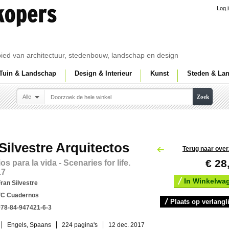
Log 
ebied van architectuur, stedenbouw, landschap en design
Tuin & Landschap
Design & Interieur
Kunst
Steden & La
Alle
Zoek
Silvestre Arquitectos
Terug naar over
€ 28
s para la vida - Scenaries for life.
17
In Winkelwa
ran Silvestre
TC Cuadernos
Plaats op verlangli
978-84-947421-6-3
Engels, Spaans
224 pagina's
12 dec. 2017