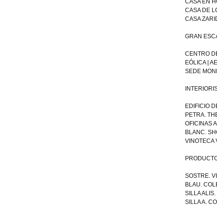
CASA EN H
CASA DE L
CASA ZARID
GRAN ESC
CENTRO DE
EÓLICA | 
SEDE MOND
INTERIORI
EDIFICIO D
PETRA. TH
OFICINAS 
BLANC. SH
VINOTECA 
PRODUCT
SOSTRE. V
BLAU. COL
SILLA ALIS
SILLA A. 