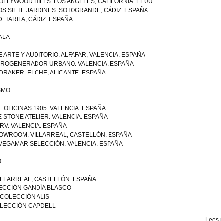
OLLYWOOD HILLS. LOS ANGELES, CALIFORNIA. EEUU
OS SIETE JARDINES. SOTOGRANDE, CÁDIZ. ESPAÑA
. TARIFA, CÁDIZ. ESPAÑA
ALA
 ARTE Y AUDITORIO. ALFAFAR, VALENCIA. ESPAÑA
AEROGENERADOR URBANO. VALENCIA. ESPAÑA
RAKER. ELCHE, ALICANTE. ESPAÑA
SMO
E OFICINAS 1905. VALENCIA. ESPAÑA
E STONE ATELIER. VALENCIA. ESPAÑA
ARV. VALENCIA. ESPAÑA
OWROOM. VILLARREAL, CASTELLÓN. ESPAÑA
VEGAMAR SELECCIÓN. VALENCIA. ESPAÑA
O
ILLARREAL, CASTELLÓN. ESPAÑA
ECCIÓN GANDÍA BLASCO
. COLECCIÓN ALIS
COLECCIÓN CAPDELL
Lees