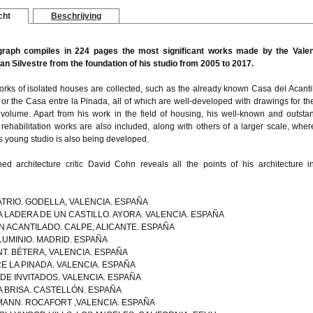
cht
Beschrijving
raph compiles in 224 pages the most significant works made by the Vale
ran Silvestre from the foundation of his studio from 2005 to 2017.
rks of isolated houses are collected, such as the already known Casa del Acanti
or the Casa entre la Pinada, all of which are well-developed with drawings for the 
s volume. Apart from his work in the field of housing, his well-known and outsta
 rehabilitation works are also included, along with others of a larger scale, wher
is young studio is also being developed.
d architecture critic David Cohn reveals all the points of his architecture i
ATRIO. GODELLA, VALENCIA. ESPAÑA
A LADERA DE UN CASTILLO. AYORA. VALENCIA. ESPAÑA
N ACANTILADO. CALPE, ALICANTE. ESPAÑA
LUMINIO. MADRID. ESPAÑA
NT. BÉTERA, VALENCIA. ESPAÑA
E LA PINADA. VALENCIA. ESPAÑA
DE INVITADOS. VALENCIA. ESPAÑA
A BRISA. CASTELLÓN. ESPAÑA
ANN. ROCAFORT ,VALENCIA. ESPAÑA