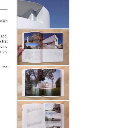
ncian
lado,
first
nding
e the
n the