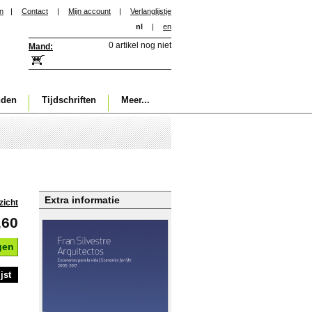
in
|
Contact
|
Mijn account
|
Verlanglijstje
nl
|
en
0 artikel nog niet
Mand:
nden
Tijdschriften
Meer...
Extra informatie
zicht
,60
gen
jst