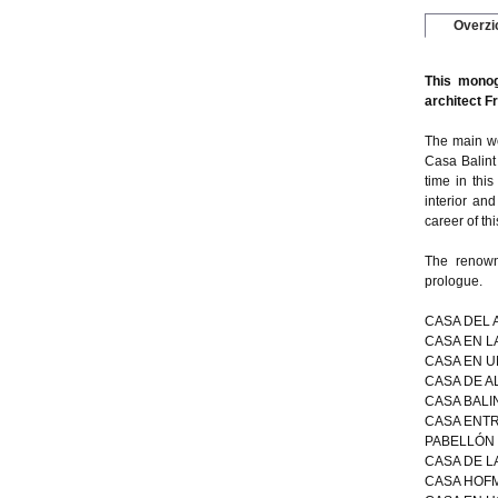
Overzi
This monog
architect F
The main wo
Casa Balint 
time in thi
interior and
career of th
The renowne
prologue.
CASA DEL 
CASA EN L
CASA EN U
CASA DE A
CASA BALI
CASA ENTR
PABELLÓN 
CASA DE L
CASA HOFM