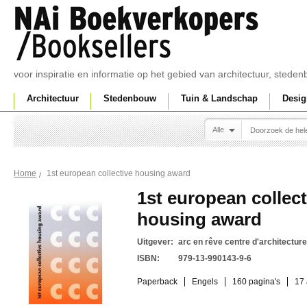
voor inspiratie en informatie op het gebied van architectuur, sted
Architectuur
Stedenbouw
Tuin & Landschap
Desig
Alle
1st european collective housing award
Home
1st european collect
housing award
Uitgever:
arc en rêve centre d'architecture
ISBN:
979-13-990143-9-6
Paperback
Engels
160 pagina's
17 