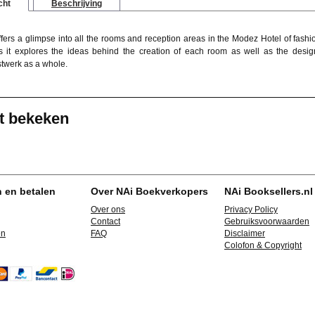
cht
Beschrijving
ffers a glimpse into all the rooms and reception areas in the Modez Hotel of fas
s it explores the ideas behind the creation of each room as well as the desig
werk as a whole.
t bekeken
n en betalen
Over NAi Boekverkopers
NAi Booksellers.nl
Over ons
Privacy Policy
Contact
Gebruiksvoorwaarden
en
FAQ
Disclaimer
Colofon & Copyright