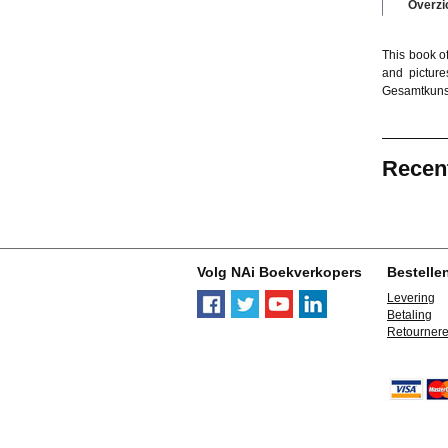
Overzi
This book o
and picture
Gesamtkunst
Recen
Volg NAi Boekverkopers
Bestelle
Levering
Betaling
Retourner