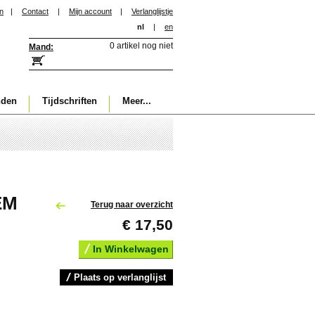
in
|
Contact
|
Mijn account
|
Verlanglijstje
nl
|
en
0 artikel nog niet
Mand:
nden
Tijdschriften
Meer...
EM
Terug naar overzicht
€ 17,50
In Winkelwagen
Plaats op verlanglijst