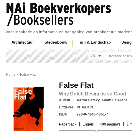
voor inspiratie en informatie op het gebied van architectuur, sted
Architectuur
Stedenbouw
Tuin & Landschap
Desig
Alle
False Flat
Home
False Flat
Why Dutch Design is so Good
Auteur:
Aaron Betsky, Adam Eeuwens
Uitgever:
PHAIDON
ISBN:
978-0-7148-4861-7
Paperback
Engels
400 pagina's
1 m