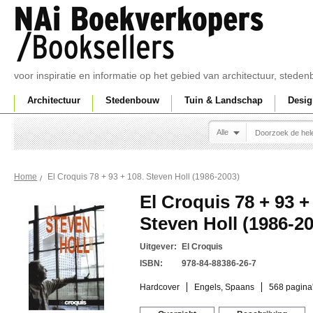
voor inspiratie en informatie op het gebied van architectuur, sted
Architectuur
Stedenbouw
Tuin & Landschap
Desig
Alle
El Croquis 78 + 93 + 108. Steven Holl (1986-2003)
Home
El Croquis 78 + 93 +
Steven Holl (1986-2
Uitgever:
El Croquis
ISBN:
978-84-88386-26-7
Hardcover
Engels, Spaans
568 pagina