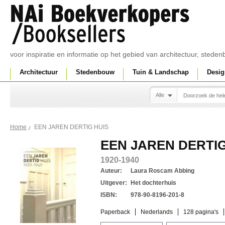
voor inspiratie en informatie op het gebied van architectuur, sted
Architectuur
Stedenbouw
Tuin & Landschap
Desig
Alle
EEN JAREN DERTIG HUIS
Home
EEN JAREN DERTIG
1920-1940
Auteur:
Laura Roscam Abbing
Uitgever:
Het dochterhuis
ISBN:
978-90-8196-201-8
Paperback
Nederlands
128 pagina's