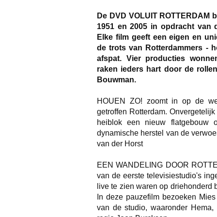
De DVD VOLUIT ROTTERDAM bevat
1951 en 2005 in opdracht van 
Elke film geeft een eigen en un
de trots van Rotterdammers - ho
afspat. Vier producties wonnen
raken ieders hart door de roll
Bouwman.
HOUEN ZO! zoomt in op de wed
getroffen Rotterdam. Onvergetelij
heiblok een nieuw flatgebouw opr
dynamische herstel van de verwoes
van der Horst
EEN WANDELING DOOR ROTTERDA
van de eerste televisiestudio's in
live te zien waren op driehonderd 
In deze pauzefilm bezoeken Mie
van de studio, waaronder Hema,