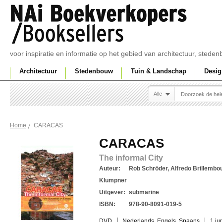
voor inspiratie en informatie op het gebied van architectuur, sted
Architectuur
Stedenbouw
Tuin & Landschap
Desig
Alle
CARACAS
Home
CARACAS
The informal City
Auteur:
Rob Schröder, Alfredo Brillembo
Klumpner
Uitgever:
submarine
ISBN:
978-90-8091-019-5
DVD
Nederlands, Engels, Spaans
1 ju