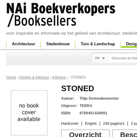
voor inspiratie en informatie op het gebied van architectuur, sted
Architectuur
Stedenbouw
Tuin & Landschap
Desig
Alle
STONED
Home
Design & Interieur
Interieur
STONED
Auteur:
Thijs Demeulemeester
Uitgever:
TERRA
ISBN:
9789401449991
Hardcover
Engels
240 pagina's
2 j
Overzicht
Besc