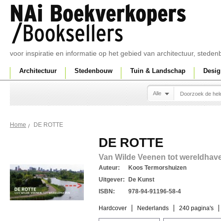
voor inspiratie en informatie op het gebied van architectuur, sted
Architectuur
Stedenbouw
Tuin & Landschap
Desig
Alle
DE ROTTE
Home
DE ROTTE
Van Wilde Veenen tot wereldhav
Auteur:
Koos Termorshuizen
Uitgever:
De Kunst
ISBN:
978-94-91196-58-4
Hardcover
Nederlands
240 pagina's