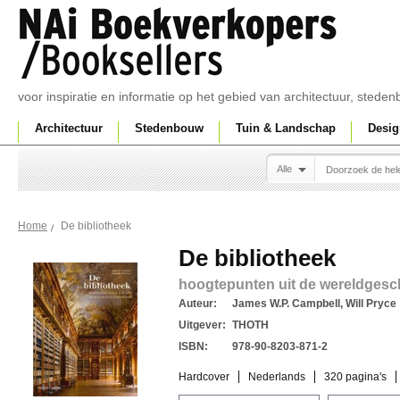
voor inspiratie en informatie op het gebied van architectuur, sted
Architectuur
Stedenbouw
Tuin & Landschap
Desig
Alle
De bibliotheek
Home
De bibliotheek
hoogtepunten uit de wereldgesc
Auteur:
James W.P. Campbell, Will Pryce
Uitgever:
THOTH
ISBN:
978-90-8203-871-2
Hardcover
Nederlands
320 pagina's