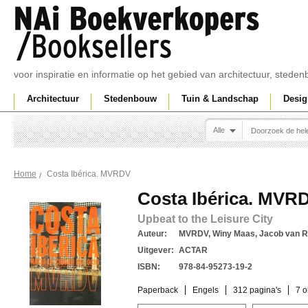
voor inspiratie en informatie op het gebied van architectuur, sted
Architectuur
Stedenbouw
Tuin & Landschap
Desig
Alle
Costa Ibérica. MVRDV
Home
Costa Ibérica. MVR
Upbeat to the Leisure City
Auteur:
MVRDV, Winy Maas, Jacob van R
Uitgever:
ACTAR
ISBN:
978-84-95273-19-2
Paperback
Engels
312 pagina's
7 o