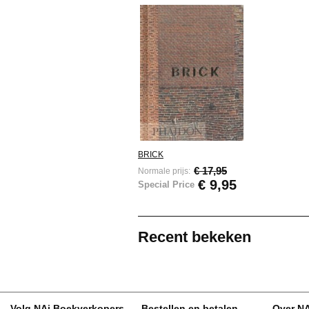
BRICK
€ 17,95
Normale prijs:
€ 9,95
Special Price
Recent bekeken
Volg NAi Boekverkopers
Bestellen en betalen
Over N