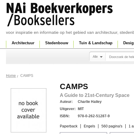
voor inspiratie en informatie op het gebied van architectuur, sted
Architectuur
Stedenbouw
Tuin & Landschap
Desig
Alle
CAMPS
Home
CAMPS
A Guide to 21st-Century Space
Auteur:
Charlie Hailey
Uitgever:
MIT
ISBN:
978-0-262-51287-9
Paperback
Engels
560 pagina's
1 a