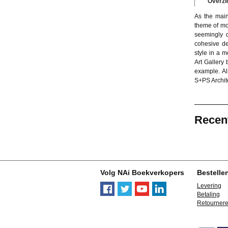
Overzi
As the main
theme of mo
seemingly d
cohesive de
style in a 
Art Gallery
example. Al
S+PS Archit
Recen
Volg NAi Boekverkopers
Bestelle
Levering
Betaling
Retourner