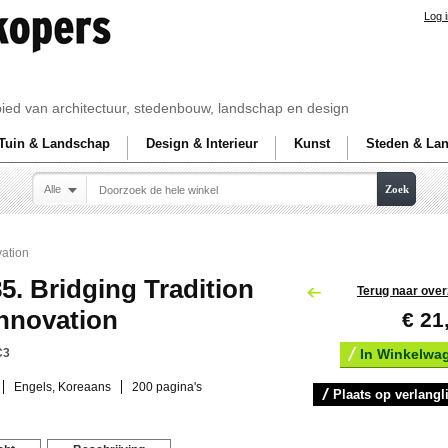
Log 
ebied van architectuur, stedenbouw, landschap en design
Tuin & Landschap
Design & Interieur
Kunst
Steden & La
Alle
Zoek
vation
5. Bridging Tradition
Terug naar over
nnovation
€ 21
C3
In Winkelwa
Engels, Koreaans
200 pagina's
Plaats op verlangli