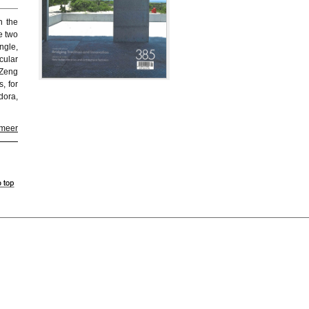
h the
e two
ngle,
cular
 Zeng
, for
dora,
 meer