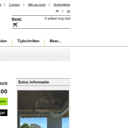
in
|
Contact
|
Mijn account
|
Verlanglijstje
nl
|
en
0 artikel nog niet
Mand:
nden
Tijdschriften
Meer...
Extra informatie
zicht
,00
gen
jst