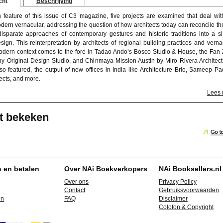
cht
Beschrijving
 feature of this issue of C3 magazine, five projects are examined that deal wit
dern vernacular, addressing the question of how architects today can reconcile th
isparate approaches of contemporary gestures and historic traditions into a si
sign. This reinterpretation by architects of regional building practices and verna
modern context comes to the fore in Tadao Ando’s Bosco Studio & House, the Fan
 by Original Design Studio, and Chinmaya Mission Austin by Miro Rivera Architects
so featured, the output of new offices in India like Architecture Brio, Sameep Pa
ects, and more.
Lees
t bekeken
n en betalen
Over NAi Boekverkopers
NAi Booksellers.nl
Over ons
Privacy Policy
Contact
Gebruiksvoorwaarden
en
FAQ
Disclaimer
Colofon & Copyright