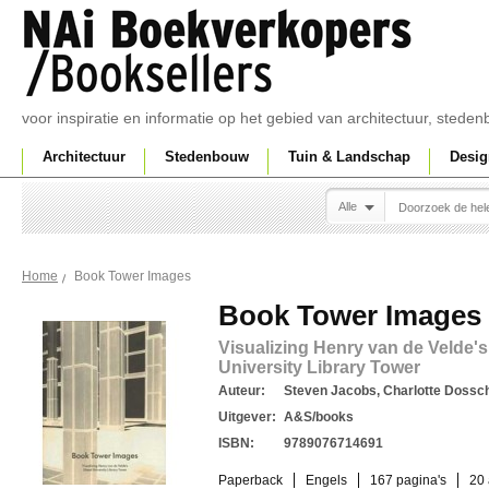
voor inspiratie en informatie op het gebied van architectuur, sted
Architectuur
Stedenbouw
Tuin & Landschap
Desig
Alle
Book Tower Images
Home
Book Tower Images
Visualizing Henry van de Velde'
University Library Tower
Auteur:
Steven Jacobs, Charlotte Dossc
Uitgever:
A&S/books
ISBN:
9789076714691
Paperback
Engels
167 pagina's
20 