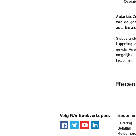
Overzi
Autarkie. Z
van de ges
autarkie al
Steeds grote
koppeling v
gevolg. Auta
mogelijk om
flexibiliteit.
Recen
Volg NAi Boekverkopers
Bestelle
Levering
Betaling
Retourner