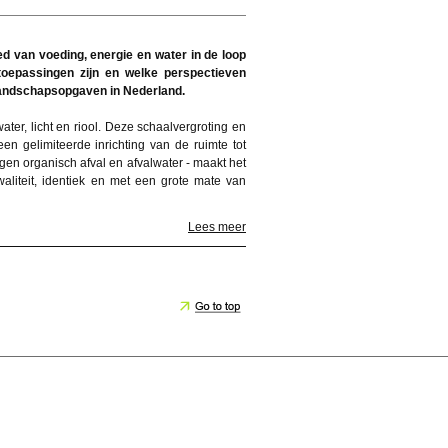
d van voeding, energie en water in de loop
oepassingen zijn en welke perspectieven
 landschapsopgaven in Nederland.
ter, licht en riool. Deze schaalvergroting en
 gelimiteerde inrichting van de ruimte tot
gen organisch afval en afvalwater - maakt het
aliteit, identiek en met een grote mate van
Lees meer