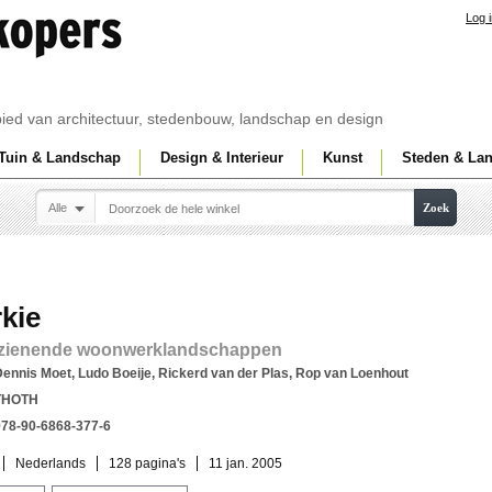
Log 
ebied van architectuur, stedenbouw, landschap en design
Tuin & Landschap
Design & Interieur
Kunst
Steden & La
Alle
Zoek
kie
rzienende woonwerklandschappen
ennis Moet, Ludo Boeije, Rickerd van der Plas, Rop van Loenhout
THOTH
978-90-6868-377-6
Nederlands
128 pagina's
11 jan. 2005