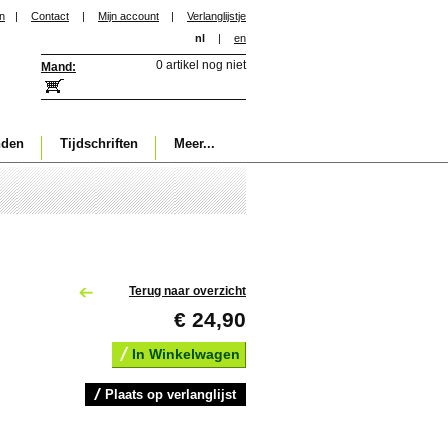
in
|
Contact
|
Mijn account
|
Verlanglijstje
nl
|
en
0 artikel nog niet
Mand:
nden
Tijdschriften
Meer...
Terug naar overzicht
€ 24,90
In Winkelwagen
Plaats op verlanglijst