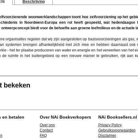
cht
Beschrijving
elfvoorzienende woonwerklandschappen toont hoe zelfvoorziening op het gebie
chiedenis in Noordwest-Europa een rol heeft gespeeld, wat hedendaagse t
s ontwerpconcept biedt voor de behoefte aan groene leefmilieus en de actuele
re organisaties regelen dat wij zijn aangesloten op basisvoorzieningen als gas, wa
an systemen brengen afhankelijkheid met zich mee en hebben daarnaast ook een
rkie - het ter plaatse produceren van water en energie en het verwerken van het ei
 de ruimte in het buitengebied op een nieuwe manier te gebruiken, rijk aan kw
t bekeken
n en betalen
Over NAi Boekverkopers
NAi Booksellers.nl
Over ons
Privacy Policy
Contact
Gebruiksvoorwaarden
en
FAQ
Disclaimer