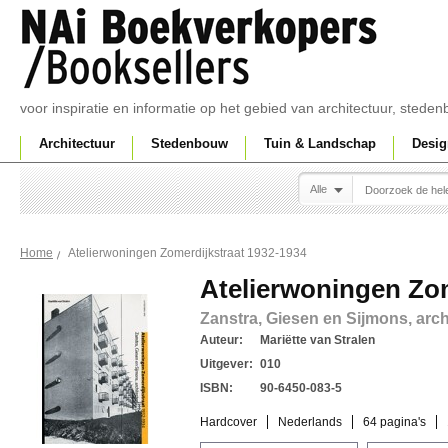
voor inspiratie en informatie op het gebied van architectuur, sted
Architectuur
Stedenbouw
Tuin & Landschap
Desig
Alle
Atelierwoningen Zomerdijkstraat 1932-1934
Home
Atelierwoningen Zom
Zanstra, Giesen en Sijmons, arch
Auteur:
Mariëtte van Stralen
Uitgever:
010
ISBN:
90-6450-083-5
Hardcover
Nederlands
64 pagina's