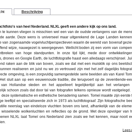
cht
Beschrijving
uchtfoto's van heel Nederland. NLXL geeft een andere kijk op ons land.
te kunnen vliegen is misschien wel een van de oudste verlangens van de mens.
 de aarde. Deze wens is universeel maar uitgerekend de Lage Landen kenne
tie van zogenaamde vogelvluchtperspectieven waarin de wereld van bovenaf gezie
ffend wijze, nauwgezet is weergegeven. Wellicht boden zij een vorm van compen
ntbreken van hoge standpunten. In onze tijd lijkt, mede door ontwikkelinge
o's, drones en Google Earth, de luchtfotografie haast een alledaags verschijnsel. Jui
d raken aan de blik van boven, zoals we dat met een muisklik op ons beelds
unnen realiseren en juist nu we zo vertrouwd zijn met het zelf dagelijks fotogra
recte omgeving, is een zorgvuldig samengestelde serie beelden als van Karel Tom
Het sluit aan op een eeuwenoude traditie, die terugvoert op de zeventiende-e
s van Hollandse steden en het appelleert tegelijkertijd aan het verlangen
lijk schoon zoals dat door tal van fotografen telkens opnieuw wordt vastgelegd. I
deze systematische en esthetische benadering samen. Tomeï maakte zijn eerste f
rige leeftijd en specialiseerde zich in 1973 als luchtfotograaf. Zijn fotografische be
tille neerslag van eindeloze vluchten boven ons land, afhankelijk van de eleme
 wisselende wolkenluchten en reflecties op de grond. Met deze opvolger van h
henen NLXL laat Tomeï ons Nederland zien zoals we het kennen, maar nooit e
ien.
Lees