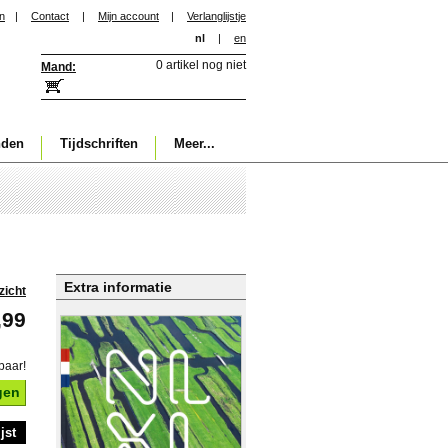
in
|
Contact
|
Mijn account
|
Verlanglijstje
nl
|
en
0 artikel nog niet
Mand:
nden
Tijdschriften
Meer...
Extra informatie
zicht
,99
baar!
gen
jst