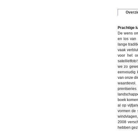
Overzi
Prachtige l
De wens om 
en los van
lange tradi
vaak verblu
voor het o
satellietfot
we zo gewen
eenvoudig k
van onze di
waardevol. 
prentserie
landschappe
boek komen 
al op vijfja
vormen de s
windvlagen,
2008 versc
hebben gez