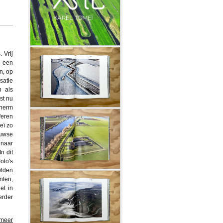
 Vrij
n een
n, op
satie
n als
st nu
cherm
feren
eï zo
euwse
 naar
n dit
oto's
elden
nten,
et in
erder
 meer