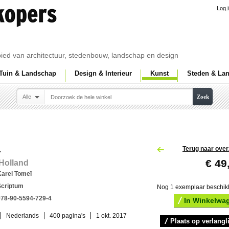
Log 
ebied van architectuur, stedenbouw, landschap en design
Tuin & Landschap
Design & Interieur
Kunst
Steden & La
Alle
Zoek
L
Terug naar over
€ 49
Holland
Karel Tomeï
Scriptum
Nog 1 exemplaar beschik
978-90-5594-729-4
In Winkelwa
Nederlands
400 pagina's
1 okt. 2017
Plaats op verlangli