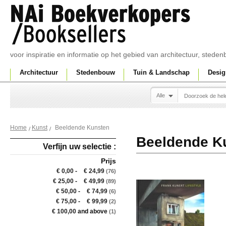
voor inspiratie en informatie op het gebied van architectuur, sted
Architectuur
Stedenbouw
Tuin & Landschap
Desig
Alle
Beeldende Kunsten
Home
Kunst
Beeldende K
Verfijn uw selectie :
Prijs
€ 0,00
-
€ 24,99
(76)
€ 25,00
-
€ 49,99
(89)
€ 50,00
-
€ 74,99
(6)
€ 75,00
-
€ 99,99
(2)
€ 100,00
and above
(1)