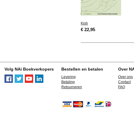
Kish
€ 22,95
Volg NAi Boekverkopers
Bestellen en betalen
Over N
Levering
Over ons
Betaling
Contact
Retourneren
FAQ