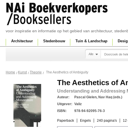
voor inspiratie en informatie op het gebied van architectuur, sted
Architectuur
Stedenbouw
Tuin & Landschap
Desig
Alle
The Aesthetics of Ambiguity
Home
Kunst
Theorie
The Aesthetics of A
Understanding and Addressing 
Auteur:
Pascal Gielen, Nav Haq (eds.)
Uitgever:
Valiz
ISBN:
978-94-92095-76-3
Paperback
Engels
240 pagina's
12 