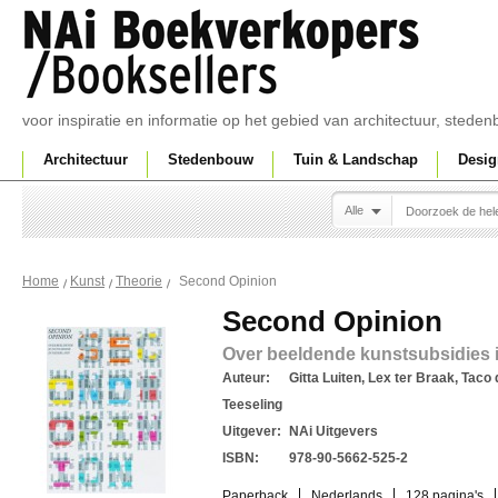
voor inspiratie en informatie op het gebied van architectuur, sted
Architectuur
Stedenbouw
Tuin & Landschap
Desig
Alle
Second Opinion
Home
Kunst
Theorie
Second Opinion
Over beeldende kunstsubsidies 
Auteur:
Gitta Luiten, Lex ter Braak, Taco
Teeseling
Uitgever:
NAi Uitgevers
ISBN:
978-90-5662-525-2
Paperback
Nederlands
128 pagina's