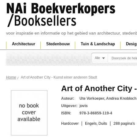
voor inspiratie en informatie op het gebied van architectuur, sted
Architectuur
Stedenbouw
Tuin & Landschap
Desig
Alle
Art of Another City - Kunst einer anderen Stadt
Home
Art of Another City 
Auteur:
Ute Vorkoeper, Andrea Knobloch
Uitgever:
jovis
ISBN:
978-3-86859-119-4
Hardcover
Engels, Duits
288 pagina's