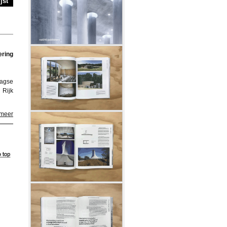
jst
ering
aagse
 Rijk
 meer