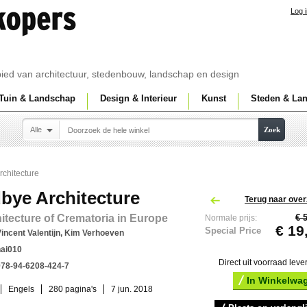
Log 
ebied van architectuur, stedenbouw, landschap en design
Tuin & Landschap
Design & Interieur
Kunst
Steden & La
Alle
Zoek
chitecture
bye Architecture
Terug naar over
itecture of Crematoria in Europe
€ 
Normale prijs:
€ 19
Special Price
incent Valentijn, Kim Verhoeven
nai010
Direct uit voorraad leve
978-94-6208-424-7
In Winkelwa
Engels
280 pagina's
7 jun. 2018