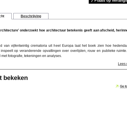
Plaats op verlangli
cht
Beschrijving
chitecture' onderzoekt hoe architectuur betekenis geeft aan afscheid, herinn
 van vijfentwintig crematoria uit heel Europa laat het boek zien hoe hedend
r inspeelt op veranderende opvattingen over overlijden, rouw en publieke ruimte.
d met fotografie, tekeningen en analyses.
Lees
t bekeken