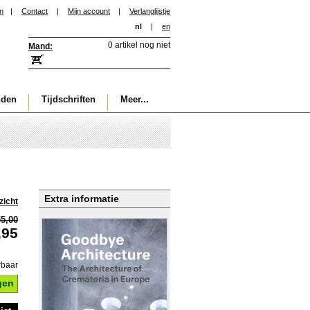
in
|
Contact
|
Mijn account
|
Verlanglijstje
nl
|
en
0 artikel nog niet
Mand:
nden
Tijdschriften
Meer...
Extra informatie
zicht
55,00
,95
rbaar
gen