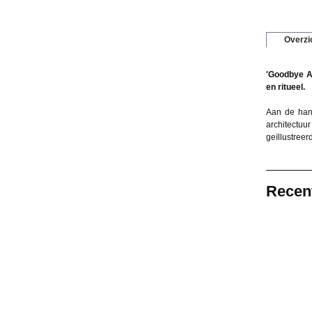
Overzi
'Goodbye Ar
en ritueel.
Aan de hand
architectuu
geïllustreer
Recen