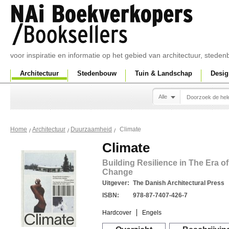
voor inspiratie en informatie op het gebied van architectuur, sted
Architectuur
Stedenbouw
Tuin & Landschap
Desig
Alle
Climate
Home
Architectuur
Duurzaamheid
Climate
Building Resilience in The Era of
Change
Uitgever:
The Danish Architectural Press
ISBN:
978-87-7407-426-7
Hardcover
Engels