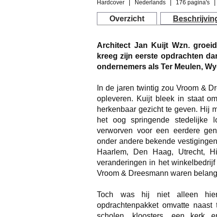
Hardcover
Nederlands
176 pagina's
Overzicht
Beschrijvin
Architect Jan Kuijt Wzn. groei
kreeg zijn eerste opdrachten da
ondernemers als Ter Meulen, Wye
In de jaren twintig zou Vroom & 
opleveren. Kuijt bleek in staat 
herkenbaar gezicht te geven. Hij 
het oog springende stedelijke 
verworven voor een eerdere gener
onder andere bekende vestiginge
Haarlem, Den Haag, Utrecht, H
veranderingen in het winkelbedrij
Vroom & Dreesmann waren belangrij
Toch was hij niet alleen hier
opdrachtenpakket omvatte naast ta
scholen, kloosters, een kerk 