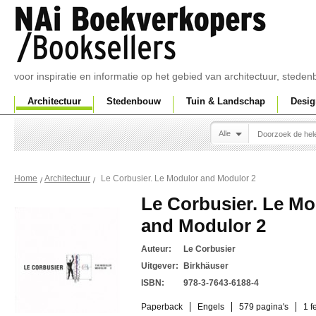
voor inspiratie en informatie op het gebied van architectuur, sted
Architectuur
Stedenbouw
Tuin & Landschap
Desig
Alle
Le Corbusier. Le Modulor and Modulor 2
Home
Architectuur
Le Corbusier. Le Mo
and Modulor 2
Auteur:
Le Corbusier
Uitgever:
Birkhäuser
ISBN:
978-3-7643-6188-4
Paperback
Engels
579 pagina's
1 f