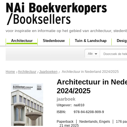
voor inspiratie en informatie op het gebied van architectuur, sted
Architectuur
Stedenbouw
Tuin & Landschap
Desig
Alle
Architectuur in Nederland 2024/2025
Home
Architectuur
Jaarboeken
Architectuur in Ned
2024/2025
jaarboek
Uitgever:
nai010
ISBN:
978-94-6208-909-9
Paperback
Nederlands, Engels
176 pa
21 mei 2025