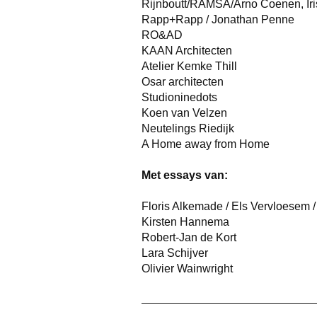
Rijnboutt/RAMSA/Arno Coenen, Ir
Rapp+Rapp / Jonathan Penne
RO&AD
KAAN Architecten
Atelier Kemke Thill
Osar architecten
Studioninedots
Koen van Velzen
Neutelings Riedijk
A Home away from Home
Met essays van:
Floris Alkemade / Els Vervloesem 
Kirsten Hannema
Robert-Jan de Kort
Lara Schijver
Olivier Wainwright