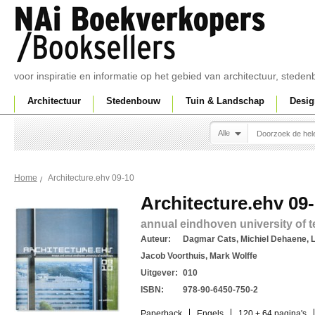
voor inspiratie en informatie op het gebied van architectuur, sted
Architectuur
Stedenbouw
Tuin & Landschap
Desig
Alle
Architecture.ehv 09-10
Home
Architecture.ehv 09
annual eindhoven university of 
Auteur:
Dagmar Cats, Michiel Dehaene, 
Jacob Voorthuis, Mark Wolffe
Uitgever:
010
ISBN:
978-90-6450-750-2
Paperback
Engels
120 + 64 pagina's