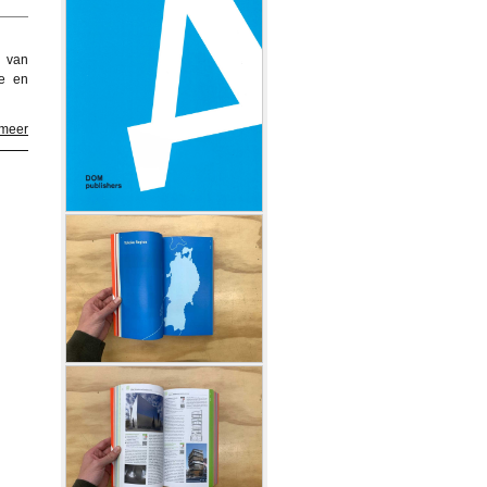
n van
le en
 meer