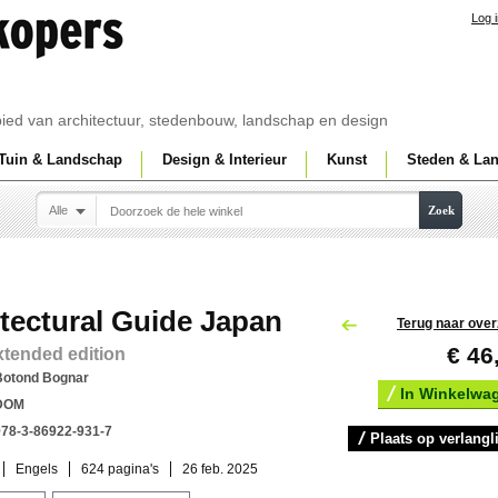
Log 
ebied van architectuur, stedenbouw, landschap en design
Tuin & Landschap
Design & Interieur
Kunst
Steden & La
Alle
Zoek
tectural Guide Japan
Terug naar over
€ 46
extended edition
Botond Bognar
In Winkelwa
DOM
978-3-86922-931-7
Plaats op verlangli
Engels
624 pagina's
26 feb. 2025