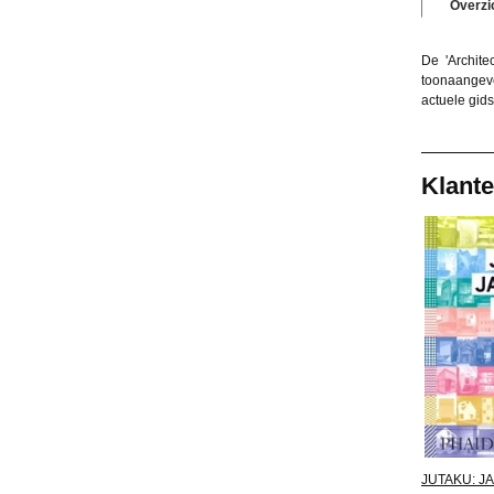
Overzi
De 'Archit
toonaangev
actuele gid
Klante
JUTAKU: J