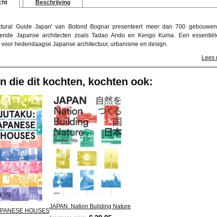
cht
Beschrijving
ectural Guide Japan' van Botond Bognar presenteert meer dan 700 gebouwe
ende Japanse architecten zoals Tadao Ando en Kengo Kuma. Een essentië
s voor hedendaagse Japanse architectuur, urbanisme en design.
Lees
n die dit kochten, kochten ook:
JAPAN. Nation Building Nature
APANESE HOUSES