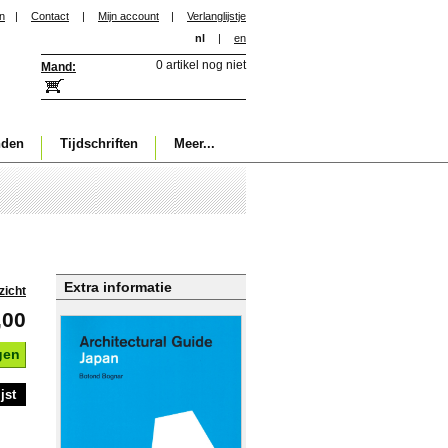
in
|
Contact
|
Mijn account
|
Verlanglijstje
nl
|
en
0 artikel nog niet
Mand:
nden
Tijdschriften
Meer...
Extra informatie
zicht
,00
gen
jst