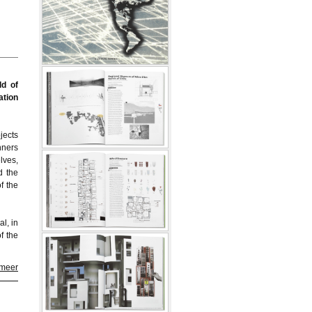
ld of
ation
jects
nners
lves,
d the
f the
l, in
f the
 meer