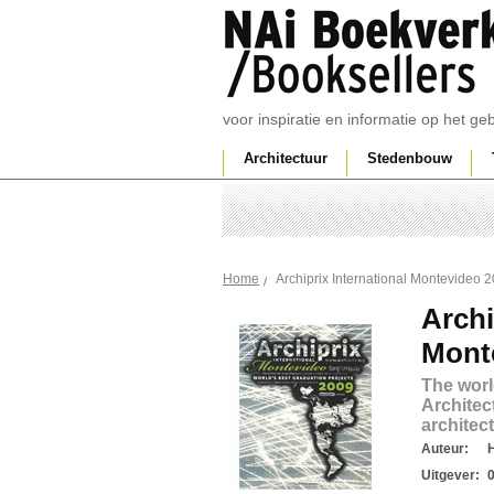
voor inspiratie en informatie op het g
Architectuur
Stedenbouw
Archiprix International Montevideo 
Home
Archi
Mont
The worl
Architec
architec
Auteur:
Uitgever: