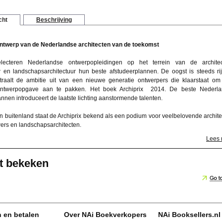
cht
Beschrijving
ontwerp van de Nederlandse architecten van de toekomst
selecteren Nederlandse ontwerpopleidingen op het terrein van de architec
en landschapsarchitectuur hun beste afstudeerplannen. De oogst is steeds ri
traalt de ambitie uit van een nieuwe generatie ontwerpers die klaarstaat om
ontwerpopgave aan te pakken. Het boek
Archiprix 2014. De beste Nederl
annen
introduceert de laatste lichting aanstormende talenten.
en buitenland staat de Archiprix bekend als een podium voor veelbelovende archite
rs en landschapsarchitecten.
Lees
t bekeken
n en betalen
Over NAi Boekverkopers
NAi Booksellers.nl