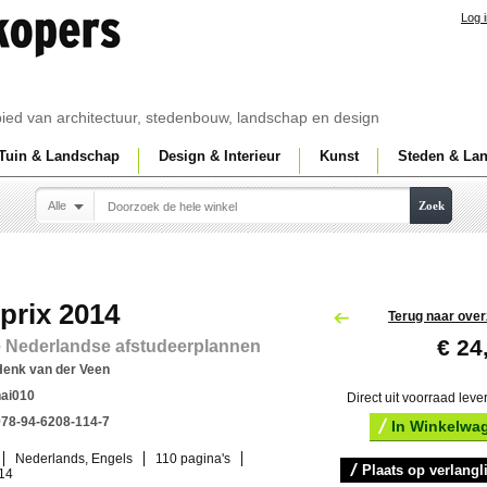
Log 
ebied van architectuur, stedenbouw, landschap en design
Tuin & Landschap
Design & Interieur
Kunst
Steden & La
Alle
Zoek
prix 2014
Terug naar over
€ 24
e Nederlandse afstudeerplannen
Henk van der Veen
nai010
Direct uit voorraad leve
978-94-6208-114-7
In Winkelwa
Nederlands, Engels
110 pagina's
Plaats op verlangli
014