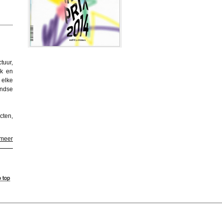
tuur,
jk en
 elke
andse
cten,
 meer