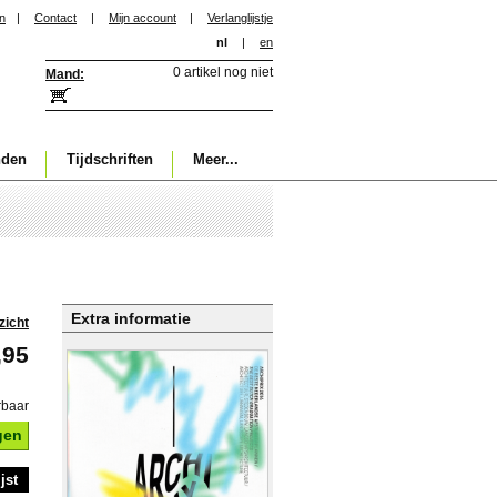
in
|
Contact
|
Mijn account
|
Verlanglijstje
nl
|
en
0 artikel nog niet
Mand:
nden
Tijdschriften
Meer...
Extra informatie
zicht
,95
rbaar
gen
jst