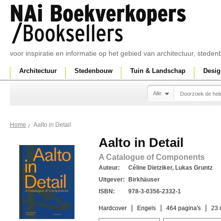
voor inspiratie en informatie op het gebied van architectuur, sted
Architectuur
Stedenbouw
Tuin & Landschap
Desig
Alle
Aalto in Detail
Home
Aalto in Detail
A Catalogue of Components
Auteur:
Céline Dietziker, Lukas Gruntz
Uitgever:
Birkhäuser
ISBN:
978-3-0356-2332-1
Hardcover
Engels
464 pagina's
23 