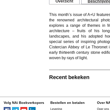
Overzicht
Beschrijvin
This month’s issue of A+U feature
the renowned architectural pho
explores a range of themes in Mr
architecture – fruits of his lon
landscapes, and his adopted hom
special series of inspiring photo
Cistercian Abbey of Le Thoronet i
early thirteenth century stone edif
woven by rays of light.
Recent bekeken
Volg NAi Boekverkopers
Bestellen en betalen
Over N
Levering
Over ons