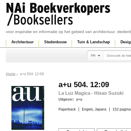
voor inspiratie en informatie op het gebied van architectuur, sted
Architectuur
Stedenbouw
Tuin & Landschap
Desig
Alle
a+u 504. 12:09
Home
a+u 504. 12:09
La Luz Magica - Hisao Suzuki
Uitgever:
a+u
Paperback
Engels, Japans
152 pagina