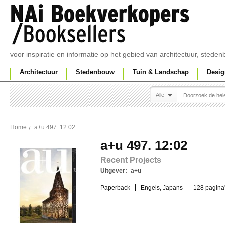
voor inspiratie en informatie op het gebied van architectuur, sted
Architectuur
Stedenbouw
Tuin & Landschap
Desig
Alle
a+u 497. 12:02
Home
a+u 497. 12:02
Recent Projects
Uitgever:
a+u
Paperback
Engels, Japans
128 pagina